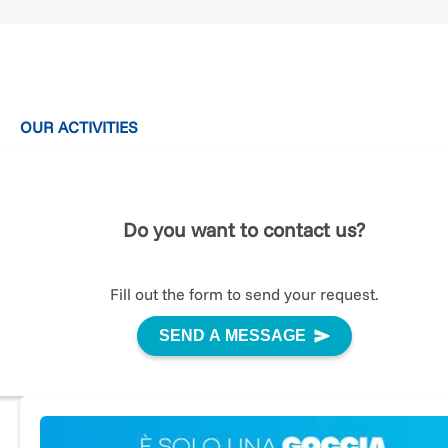
OUR ACTIVITIES
Cosa fa la Fondazione Italiana Diabete
La
cura definitiva
al Diabete di tipo 1 può arrivare solo
Do you want to contact us?
dalla ricerca e dunque il nostro obiettivo principale è
raccogliere fondi per
finanziare i migliori istituti di
ricerca, i ricercatori e le ricerche più promettenti
. Ci
Fill out the form to send your request.
impegniamo inoltre ad essere un
punto di riferimento
per le persone affette da questa malattia e per le loro
SEND A MESSAGE
famiglie, lavorando per tenerli aggiornati sulla ricerca
scientifica e sulle terapie a disposizione. Infine,
sosteniamo le Associazioni che hanno la necessità di
finanziare progetti di ricerca sulla malattia.
Sensibilizzazione sul Diabete di Tipo 1