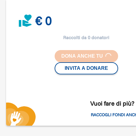
L’Istituto Comprensivo Japigia 1 di Bari comprende tre
plessi: San Francesco, Don Orione e Verga.
€ 0
Raccolti da 0 donatori
DONA ANCHE TU
LOADING...
INVITA A DONARE
Vuoi fare di più?
RACCOGLI FONDI ANC