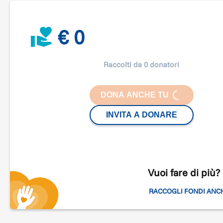
La Monda Società Cooperativa Sociale Onlus
€ 0
La Monda
è una
Cascina
dove si opera per le
persone
con disabilità
, dove convivono diverse realtà e si pratic
Raccolti da 0 donatori
l’Agricoltura Sociale biodinamica. Si trova ad
Arcisate
, 
provincia di
Varese
e comprende 8 ettari, in gran parte
destinati a orti e campi e in parte coperta da bosco, olt
DONA ANCHE TU
LOADING...
a diversi edifici di abitazioni e servizi.
INVITA A DONARE
La Monda non è solo una cooperativa sociale, ma è un
vero e proprio ente per la
pedagogia curativa e
socioterapia antroposofica
.Sicché accogliamo tutte le
persone che hanno qualsiasi tipo di fragilità, sulla base
dei principi e dei valori di
Rudolf Steiner, fondatore
Vuoi fare di più?
appunto dell'antroposofia.
RACCOGLI FONDI ANC
Che cosa facciamo