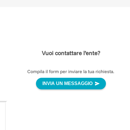
In questo luogo si pratica
l'agricoltura
, adottando
metodologie
che si basano su un
profondo legame con
natura
e sull'armonia con i suoi ritmi, permettendo cos
di produrre cibi salutari e di qualità. Ma, ancor più
importante, qui si promuove l'inclusione della diversità
si
valorizza il potere trasformativo e terapeutico del
lavoro in agricoltura
, artigianato e attività artistiche, si
riconosce l'importanza della bellezza e della cultura, si
nutre amore e rispetto per la natura e si presta
Vuoi contattare l’ente?
attenzione a un'alimentazione sana.
Le diverse attività sono svolte da due enti del terzo
Compila il form per inviare la tua richiesta.
settore che lavorano in modo strettamente integrato: 
Cooperativa agricola biodinamica La Monda
INVIA UN MESSAGGIO
e l’
Associazione La Monda Ente per la pedagogia curat
e socioterapia antroposofica
La cooperativa agricola biodinamica: fattoria sociale
Lo scopo primario della cooperativa è
rafforzare
l'inclusione sociale
di qualsiasi tipo di persona in diffico