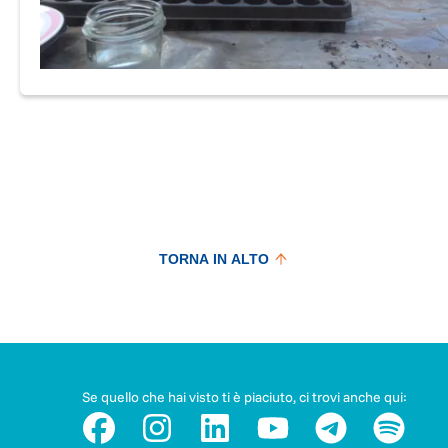
Oltre alla fattoria sociale la Monda offre un
servizio di
formazione
dedicato alle
persone disabili per sviluppar
in autonomia, le proprie capacità personali, relazionali 
professionali
. Questo servizio è attivo dal 2015 presso 
sede di Arcisate (VA), in via Giacomini 26 ed è dedicato 
giovani dai 16 ai 35 anni.
Scopri di più su questo servizi
Comunità Socio Sanitaria Irene Cattaneo
La Monda è quindi una vera e propria comunità in cui l
persone con disabilità posso vivere tutti i giorni la prop
TORNA IN ALTO
quotidianietà. Dove? Nella
Comunità Socio Sanitaria
intitolata a Irene Cattaneo, una donna che con il marito
nel corso della Seconda Guerra Mondiale aveva
acquistato il fondo per fare intensa un'opera di
accoglienza di sfollati di guerra e bambini bisognosi di
cura. La Comunità è stata riconosciuta dalla Regione
Se quello che hai visto ti è piaciuto, ci trovi anche qui:
Lombardia nel 2012 e ad oggi ospita circa dieci person
Per informazioni sulla CSS Irene Cattaneo
leggi la Car