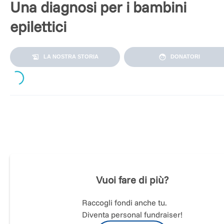
Una diagnosi per i bambini
epilettici
LA NOSTRA STORIA
DONATORI
ading...
Oggi Manuel ha poco più di un anno, ma aveva solo 5 ore
quando si manifestarono le prime crisi epilettiche. Inizia così 
suo cammino nella vita, con spasmi, tremori, convulsioni e 
elettroencefalogramma che rivela subito un'epilessia grave,
non riconducibile ad alcuna causa nota.
Vuoi fare di più?
Dopo molte settimane trascorse in terapia intensiva e un
Raccogli fondi anche tu.
numero imprecisato di esami,
Manuel continua ad avere 50,
Diventa personal fundraiser!
80, finanche 100 crisi ogni giorno.
Nessun farmaco funziona