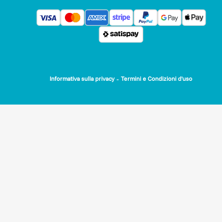
costruzione e alla trasmissione dei contenuti identificati nel
workshop, secondo un'organizzazione orizzontale che favorir
l'apporto di tutti, in un costante confronto con soggetti che
sono parte della comunità di riferimento, portatori di tradizio
conoscenze ed esperienze.
LE TRE MISSIONI “TERRITORIALI” DEL PROGETTO VIVAS!
-
Informativa sulla privacy
Termini e Condizioni d'uso
- Dare ai giovani, soprattutto donne, un'opportunità di lavoro
realizzazione personale.
- Rilanciare le attività di produzione musicale e di spettacolo
del territorio.
- Fare sinergia con il settore turistico ed eno-gastronomico.