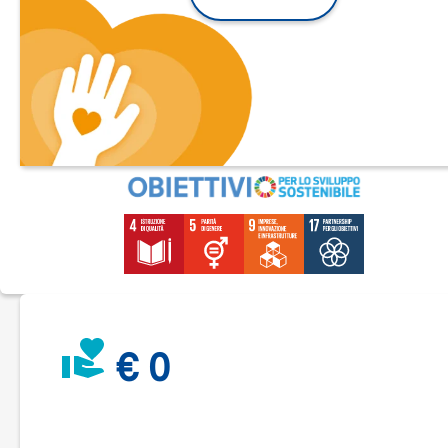
nel recente passato che ha dato vita a diversi spettacoli di
teatro-concerto due dei quali, “T'Ammore” e “Belcanto”, son
rappresentati con successo prima al New York City Center e
successivamente in diversi teatri d'Italia e d'Europa.
L'idea è appunto quella di recuperare queste esperienze,
riavviando le attività del Workshop, dopo lo stop forzato
imposto dalla pandemia, finalizzate alla ripresa degli spettaco
già prodotti e alla creazione di nuovi spettacoli.
Nello specifico l'iniziativa proposta consiste nel realizzare
presso il Teatro Comunale Accademia degli Avvaloranti di Ci
della Pieve, in provincia di Perugia, un Primo Ciclo di attività
laboratoriale finalizzato al recupero e alla rielaborazione dell
spettacolo di teatro-concerto “Musica Paradiso - We all love
Ennio Morricone”.
Al termine del Ciclo di attività del workshop, lo spettacolo sa
rappresentato in modalità “ibrida” che consentirà la fruizion
simultanea sia al pubblico in presenza che a quello da remot
grazie al live streaming che sarà diffuso mediante l'apposita
€ 0
piattaforma gestita da Rete del Dono.
Il live streaming, consentirà di raggiungere quantità di pubbl
relativamente piccole dislocate però in molti Paesi del mond
rendendo economicamente sostenibile la produzione e la
fruizione di spettacoli dal marcato contenuto artistico,