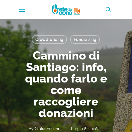
Skip
Menu
to
search
main
content
Crowdfunding
Fundraising
Cammino di
Santiago: info,
quando farlo e
come
raccogliere
donazioni
By
Giulia Foschi
Luglio 8, 2026