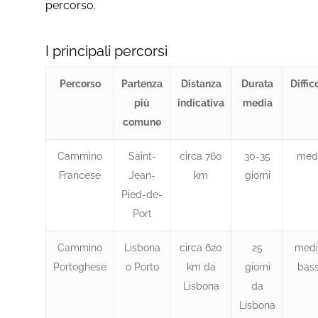
percorso.
I principali percorsi
Percorso
Partenza
Distanza
Durata
Diffic
più
indicativa
media
comune
Cammino
Saint-
circa 760
30-35
med
Francese
Jean-
km
giorni
Pied-de-
Port
Cammino
Lisbona
circa 620
25
medi
Portoghese
o Porto
km da
giorni
bas
Lisbona
da
Lisbona