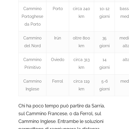
Cammino
Porto
circa 240
10-12
bass
Portoghese
km
giorni
med
da Porto
Cammino
Irún
oltre 800
35
medi
del Nord
km
giorni
alt
Cammino
Oviedo
circa 313
14
alt
Primitivo
km
giorni
Cammino
Ferrol
circa 119
5-6
med
Inglese
km
giorni
Chi ha poco tempo può partire da Sarria,
sul Cammino Francese, o da Ferrol, sul
Cammino Inglese. Entrambe le soluzioni