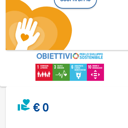
Per questo motivo un gruppo di appassionati motociclisti,
accomunati dalla stessa ferrea convinzione che sia
indispensabile attivarsi per migliorare le condizioni di chi lot
ogni giorno per la sopravvivenza e l'accesso alle cure, ha
deciso di unirsi a
Medici con l’Africa Cuamm
, la prima
organizzazione non governativa italiana che si spende da
settant’anni nel continente africano per il diritto alla salute.
Da questo connubio è nato
In Moto con l’Africa
, un gruppo di
lavoro che opera all’interno della struttura organizzativa di
Medici con l'Africa con lo scopo di sensibilizzare il mondo de
due ruote e raccogliere fondi a favore della mobilità nei paes
africani dove opera il Cuamm.
Anche tu puoi fare parte di questa bella storia:
tutti possono
dare una mano e contribuire alla raccolta fondi di In Moto C
l’Africa anche con una piccolissima cifra, certi che questa si
trasformerà in un atto concreto.
€ 0
Ecco alcuni esempi di quello che facciamo con:
6€
– un voucher per le donne che devono partorire, da usar
per pagare il trasporto in ospedale o al centro di salute più
vicino