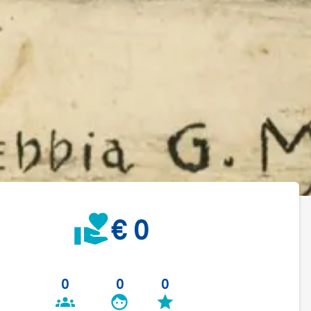
€ 0
0
0
0