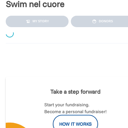
Swim nel cuore
Loading...
MY STORY
DONORS
Il 16 luglio
con un gruppo di 30 nuotatori
attraverserò per la
quarta volta a nuoto lo Stretto di Messina.
Medici , pazienti e
caregivers uniti per sensibilizzare l’opinione pubblica e
sostenere i progetti dedicati alle persone con malattia di
Parkinson.
Take a step forward
Ho scelto di contribuire e partecipare a questa impresa per
credo fortemente che solo insieme possiamo diventare più
forti, in grado di convivere al meglio con questa malattia
Start your fundraising.
neurodegenerativa. Vivo lo sport come uno stile di vita, lo
Become a personal fundraiser!
considero lo strumento di aggregazione e riabilitativo più
potente a nostra disposizione, in grado di produrre effetti
HOW IT WORKS
benefici non solo sui sintomi motori,