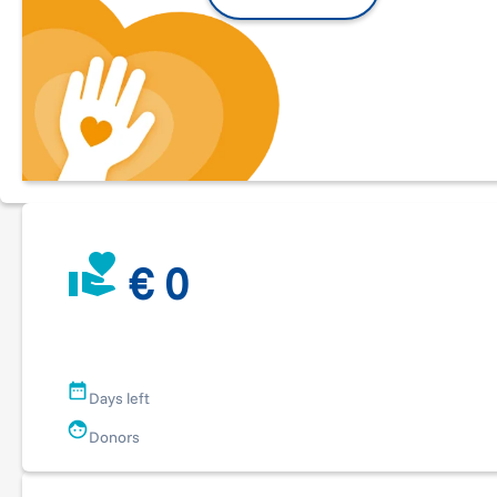
Io percorrerò questi 4.000m a nuoto
che separano
Capo Peloro da Cannitello al fianco di tanti amici, su tutti la
mitica Cecilia Ferrari, la mia Neurologa Drssa Giulia Di Lazz
e ancora Drssa Morgante, Drssa Sensi, Dr Modugno e Marin
tu
partecipa al mio sforzo con una donazione
che si
trasformerà in sostegno concreto per le persone con
parkinson..
€ 0
Days left
Donors