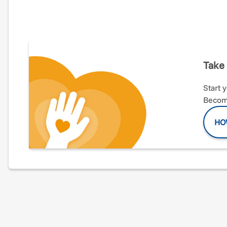
Se fino a 6 anni fa non correvo, oggi lo faccio non solo 
Ciao a tutti sono Fabio Orrù e quest'anno, insieme al 
Francesco Marathon
ad Assisi per
sostenere l’attività 
e Cellule, sezione regionale della Sardegna.
Take 
Ci presentiamo:
Start 
Become
Fabio Orrù, atleta guida:
ho 43 anni e sono originario d
di professione faccio il commesso in un supermercato 
i colori della Asd Sarrabus Runners, lo faccio con fort
HO
tempo libero di corsa aiutando gli altri.
A fare il tifo per me la mia fan numero uno e compagna 
Vorrei dedicare questa maratona a Francesco, figlio de
Stefano Petranca, atleta non vedente
: sono un ragazzo 
sono uno sportivo fino all’ultima cellula: maratoneta, Ul
una moglie, Barbara, che mi sostiene in ogni mia impre