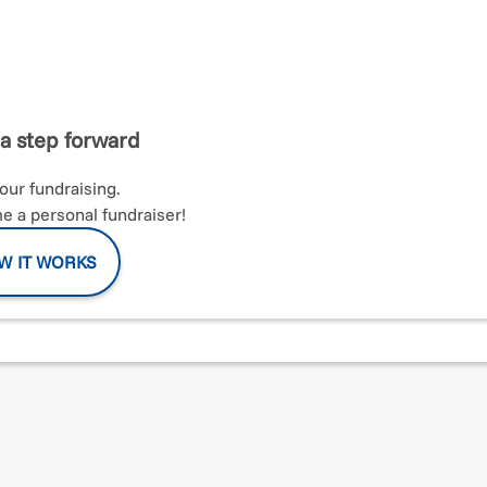
per me stesso, ma per aiutare gli altri.
mio amico non vedente Stefano, correrò la
San
dell’AIDO
– Associazione Italiana per la Donazione di Organi, Tess
a step forward
your fundraising.
 a personal fundraiser!
i Muravera un paese a sud della meravigliosa isola della Sardeg
e per passione corro. Sono maratoneta e Ultramaratoneta e ve
e motivazione perché da qualche anno ho deciso di dedicare il m
W IT WORKS
di vita Daniela.
l mio carissimo amico fraterno nato pochi mesi fa ❤️.
di 46 anni non vedente, di professione faccio il centralinista e
tra e amante della corsa anche su percorsi da Trail. Ho due figli
sa.