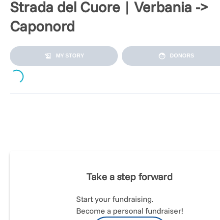
Strada del Cuore | Verbania ->
Caponord
MY STORY
DONORS
ading...
[ENGLISH BELOW!]
Ciao a tutti, sono Elia Sacchelli di Verbania (Lago Maggiore).
Take a step forward
Amo lo sport alla follia e ne ho fatto la mia vita, sia privata c
Start your fundraising.
professionale.
Become a personal fundraiser!
Qualche anno fà ho compiuto alcune sfide sportive con fine