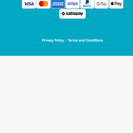
WE ARE HELPING THESE PROJECTS
1) Project Babies!
-
Privacy Policy
Terms and Conditions
The idea goes in need for those children aged 4 to 6-8 in or
to make them able to have group plays, workshops and spor
experiences even after the school end.
The 'empty' space created during the summer months for
children with autism spectrum syndrome who, due to their
tender age, need specific 1:1 support, was tiring and difficul
for both the children and the families themselves.
Providing learning opportunities during the summer ensure
calm and peaceful approach for both the child and their
families, who can also have breathing space during the thre
month school break.