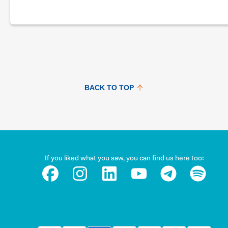
In 2011 I reached Nordkapp after a motorcycle trip through
Europe; that trip saved my life and changed it.
In 2020 I decided to return to Nordkapp with my true self, th
sport guy i always dreamed of since i was a child.
BACK TO TOP
At the end of July 2024 i will start my Challenge using Runni
Skating and Bicycle with the goal of raising as much money a
can to help struggling projects for children, youth and their
families affected by the autism spectrum.
If you liked what you saw, you can find us here too:
It is a very difficult and ambitious project, we need as much
help possible to give a true senso to all the hard work and
sacrifices. We look forward to have you on board!
I may not be able to win this challenge and every help is ver
precious.