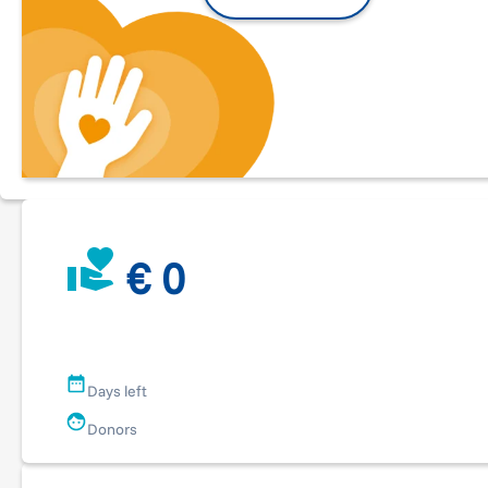
sembra portarsi via tutto. Donne che si svegliano la mattina 
che hanno mariti e figli, un nome, gusti, sogni, desideri. Se
aiutiamo Ancora Donna aiutiamo la loro vita.
Ti ricordi quando hai comprato l'ultima birra, l'ultimo
cappuccino, l'ultimo cappello?
Ecco, una di queste spese mettila qui: dona quanto puoi... n
te lo scorderai. E nemmeno loro.
Perchè ho abbracciato Ancora Donna?
Ho deciso di aiutare questo progetto perché penso che pos
€ 0
realmente servire. Ci credo perchè avevo una grande famigl
ma molti deimiei parenti sono scomparsi, portati via da un
male oscuro. Zio Dante, zia Genia, zia Gilda... potrei andare
avanti molto. Alcuni sono sopravvissuti, gli altri non sono più
se qualcuno avesse provato ad aiutarli? E se un giorno
qualcuno aiutasse una mia figlia, mia moglie, mia madre?
Days left
Donors