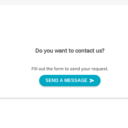
rigenerativa. Lo scopo è quello di identificare una
popolazione di cellule che possa essere impiegata per 
terapia rigenerativa di diversi traumi tessutali (all’osso,
alla cartilagine, al muscolo) o di patologie degenerative
(Parkinson, distrofia muscolare) e genetiche (emofilia).
Do you want to contact us?
Fill out the form to send your request.
SEND A MESSAGE