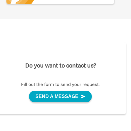
e
i
Do you want to contact us?
sti
Fill out the form to send your request.
mio
SEND A MESSAGE