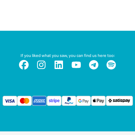
o della musica contemporanea, contribuendo con nuove
e e assolute.
lla Fondazione Prometeo, raccoglie intorno a sé alcuni tr
 un genere che trae le proprie radici nell’avanguardia stori
If you liked what you saw, you can find us here too:
degli orientamenti musicali presenti e del recente passato
a.
 Fondazione Prometeo con iniziative concertistiche,
 orizzonte di ricerca nell’ambito della musica d’oggi, oltre
mpositori chiamati a collaborarvi.
a il Dipartimento di Scienze Umanistiche dell’Università di
di un comitato scientifico internazionale, la rivista appl