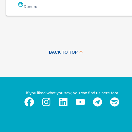
bella notizia che vogliamo darvi è che la cura sembra molto
Donors
vicina. Una meta decisiva: un farmaco. Un farmaco che nei t
preliminari su cellule in vitro condotti da una ricercatrice, la
Prof.ssa Alessandra Rampazzo e il suo team dell’Università 
Padova (gruppo di riferimento tra i più importanti in Europa)
dato risultati molto incoraggianti. Se confermati nella secon
fase della ricerca, questi test preliminari potrebbero portare
entro 2 o 3 anni alla sperimentazione di un farmaco in grad
di bloccare il processo di infiltrazione da parte di tessuto
BACK TO TOP
fibroso e adiposo nel cuore.
Dopo molti anni di ricerca potremmo essere vicini a una svol
Aiutiamo la Prof.ssa Rampazzo e il suo team a raggiungere il
traguardo.
-------------------------------------------------------------------------------------
---------------------------------------------------------
If you liked what you saw, you can find us here too:
Crazy Heart
OUR STORY
#CrazyHeart