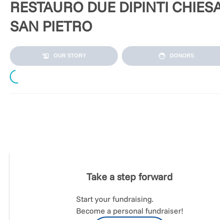
RESTAURO DUE DIPINTI CHIES
SAN PIETRO
OUR STORY
DONORS
Loading...
Purtroppo mesi fa un'importante frana ha seriamente
danneggiato la Chiesa di San Pietro a Carignano, borgo
periferico nel Comune di Fano.
Sia gli abitanti della zona sia la Curia Vescovile hanno donat
importanti risorse, utili al ripristino della struttura religiosa.
Take a step forward
Si è potuto così riaprire la Chiesa con gioia delle persone, c
tutt'ora la frequentano.
Start your fundraising.
Become a personal fundraiser!
Durante la ristrutturazione è emerso il pessimo stato