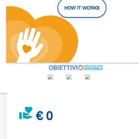
conservativo di tre dipinti del XVII secolo.
HOW IT WORKS
La volontà del parroco e di coloro che vivono nel borgo di
Carignano è riportare le opere artistiche al loro splendore
culturale, storico e religioso.
Dei tre dipinti due sono già stati consegnati ad una capace
restauratrice, con il parere favorevole della
Soprintendenza Archeologia, Belle Arti e Paesaggio delle
Marche.
Un dipinto raffigura l'"Ascensione di Cristo con Madonna, Sa
Pietro e Apostoli", l'altro la "Trasfigurazione di Cristo".
Lo scopo della raccolta è il restauro pittorico con la fornitura
un nuovo telaio, la foderatura del dipinto ed il rimontaggio ne
cornice, anch'essa oggetto di restauro.
Ripristinando i colori dei dipinti, daremo ancor più gioia alle
persone del Borgo di Carignano.
€ 0