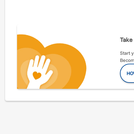
Cosa si prova nel non sentirsi al sicuro a casa propria?
Negli ultimi anni, il numero di richieste d'aiuto da part
2014 ad oggi, la nostra Cooperativa ha ricevuto
235 chi
8 case protette
distribuite sulla provincia cuneese.
Take 
Questo numero non ci basta, e mentre ci impegniamo
consapevolezza, abbiamo deciso di
aprire la nona casa 
ricostruirsi una vita dopo un vissuto di abusi domestici.
Start 
Become
Abbiamo individuato un appartamento, ed abbiamo già inv
HO
però ancora molti lavori da fare
: i preventivi stimati fi
abbiamo deciso di lanciare questa campagna. Crediamo i
sociale
che tutti e tutte dobbiamo affrontare, facendo la
Sostenendo la campagna
"Casa in S.O.S.peso"
, ogni pe
partendo proprio dalla casa:
un luogo sicuro e il primo 
ricavato della raccolta fondi copriremo parte dei
costi 
rendere accoglienti gli spazi e restituire sicurezza e e 
Dona ora per aiutare le donne vittime di violenza e i loro 