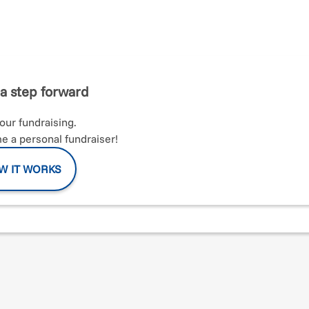
e di donne vittime di violenza sul nostro territorio è aumentato. D
amate d'aiuto
, riuscendo ad accogliere
66 donne e 70 minori ne
a step forward
 per
contrastare la violenza di genere
con percorsi di formazione
protetta
per accogliere donne che con i loro figli e figlie cercan
your fundraising.
 a personal fundraiser!
estito per effettuare alcuni interventi sulla struttura.
Ci sono
W IT WORKS
no ad oggi si aggirano intorno ai
100.000,00 €
, e per questo moti
nfatti che il problema della violenza di genere sia un
problem
 propria, piccola o grande, parte.
rsona potrà essere soluzione al problema della violenza di gene
passo per ricostruirsi una vita dopo un vissuto di violenza
. Con i
di ristrutturazione dell'appartamento
, acquistando il necessario 
una serena quotidianità.
figli a ricostruirsi una vita.