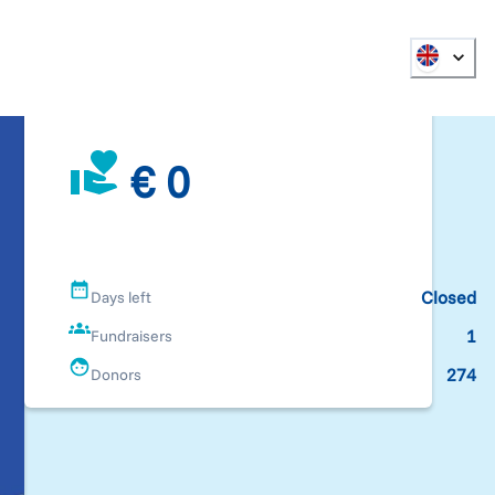
€ 0
Closed
Days left
1
Fundraisers
274
Donors