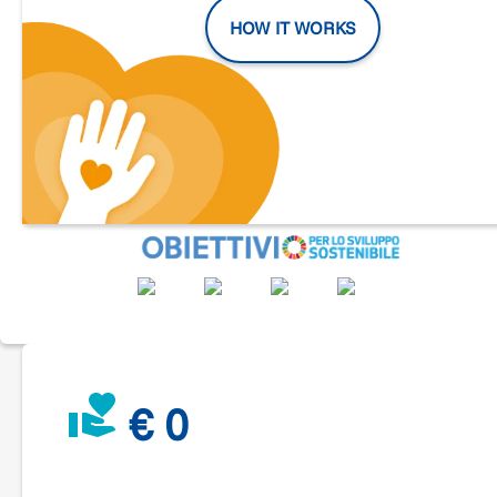
HOW IT WORKS
In Cascina Oremo ogni persona trova il proprio spazio.
Bambini, bambine, ragazzi e ragazze partecipano a percorsi educativi 
orientamento che li aiutano a scoprire chi sono e cosa sognano
diventare. Persone con e senza disabilità vivono insieme esperie
sportive e ricreative che rafforzano autonomia, benessere e relazi
Famiglie, insegnanti e professionisti collaborano in un ambie
accogliente, dove l’ascolto e il sostegno sono al centro.
🎁
Questo Natale, il tuo dono può fare la differenza
Il tuo sostegno farà la differenza. Ogni contributo è un gesto 
accende possibilità, libertà e fiducia.
Regalerai un tuffo di libertà…
🌊
€ 0
sostenendo momenti di
nuoto dedicati a bambini con disabil
esperienze di gioco, movimento e conquista che fanno cresc
autonomia e sicurezza.