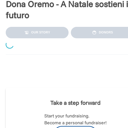
Dona Oremo - A Natale sostieni i
futuro
OUR STORY
DONORS
Loading...
🎄Cascina Oremo: dove le persone e le idee crescono insi
Cascina Oremo nasce tanti secoli fa come struttura agricola, alle port
Biella.
Oggi è tornata a nuova vita:
un luogo che accoglie, unisce e fa cresce
Un polo aperto a tutti, dedicato all’apprendimento, all’orientamento, 
Take a step forward
sport e all’inclusione.
Start your fundraising.
Become a personal fundraiser!