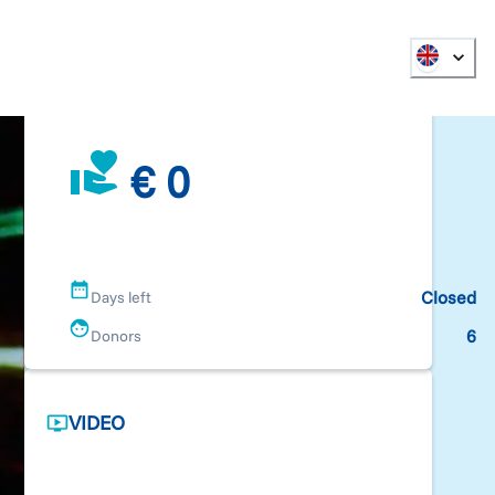
€ 0
Closed
Days left
6
Donors
VIDEO