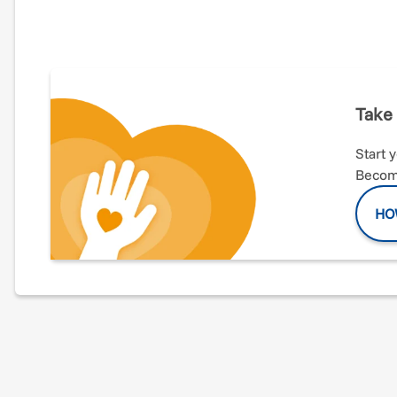
M.Art.E è
un luogo inclusivo che promuove l’arte e lo s
spettacolo e alle performance
: dalla recitazione al ca
doppiaggio, montaggio video, fotografia…
Questa formazione è rivolta a chi, per hobby o per profe
quinte dello spettacolo.
Take 
Oggi, ci impegniamo in un nuovo ambizioso progetto di
Start 
Vogliamo trasformare uno spazio in disuso della nostra c
Become
Non vogliamo solo riportare in vita un edificio abbando
per tutti i cittadini.
HO
Vogliamo che diventi un luogo che favorisca l'arricchim
personale e la coesione sociale.
Vogliamo contribuire al benessere della comunità offrendo