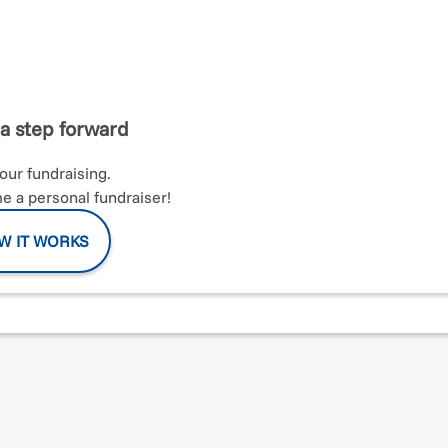
pettacolo
, dove vengono insegnate tutte le t
ecniche legate allo
nto alla danza, passando per le arti tecniche come videomaking,
ssione, sogna di esibirsi sul palco o preferisce stare dietro le
a step forward
 rigenerazione urbana.
your fundraising.
ittà in spazio teatrale.
 a personal fundraiser!
nato, ma vogliamo creare un punto di incontro e di socializzazi
W IT WORKS
ento culturale, e promuova la partecipazione attiva, lo sviluppo
 un luogo dove la cultura e le arti siano accessibili a tutti.