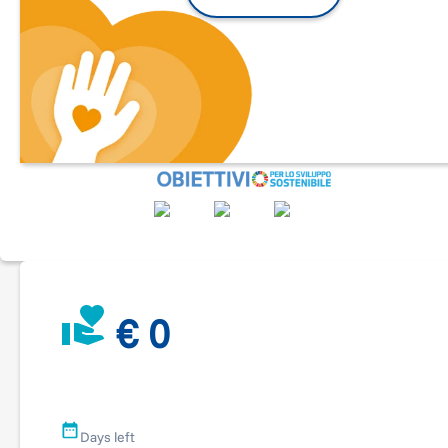
Dal 2014, Novilunio è impegnata a contrastare queste
difficoltà, promuovendo attività e luoghi di incontro in cui le
persone con demenza si sentono accettate, coinvolte e
supportate in tutto ciò che ritengono utile e le fa stare bene
loro voce e il loro punto di vista sono infatti la stella polare 
guida tutte le nostre iniziative e progetti
.
Ed è proprio dal concetto di
benessere
che abbiamo deciso 
ripartire nei prossimi mesi, per dare vita a nuove iniziative c
e per la nostra
community di
Padova e online. Ci dai una ma
a realizzarle?
Ecco come puoi aiutarci
*
Con un’offerta a partire da 20 euro
puoi contribuire
all’organizzazione di uno dei 10 incontri dedicati alle tecnolo
digitali per mantenere autonomia, inclusione e normalità nel
vita quotidiana
€ 0
*
Con un’offerta a partire da 35 euro
puoi contribuire ai cos
di organizzazione di un incontro di auto mutuo aiuto
*
Con un’offerta di 50 euro
puoi finanziare un’ora di
laboratorio dedicato all’arte e alla creatività in tutte le sue
Days left
forme