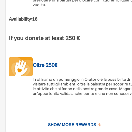
vuoi tu.
RICOMPENSE
Oltre 100€:
Per noi GRAZIE è la parola più bella di tutte!
Availability
:
16
Organizzeremo un momento di inaugurazione della palestra
tu sarai ospite esclusivo! Sarai protagonista del grazie dei
ragazzi e della nostra comunità educante: riceverai un coup
If you donate at least 250 €
per prenotare una partita per giocare con i tuoi amici.
Oltre 250€:
Ti offriamo un pomeriggio in Oratorio e la
Oltre 250€
possibilità di visitare tutti gli ambienti oltre la palestra per
scoprire tutte le attività che si fanno nella nostra grande cas
Magari c’è un’opportunità valida anche per te e che non
Ti offriamo un pomeriggio in Oratorio e la possibilità di
conoscevi!
visitare tutti gli ambienti oltre la palestra per scoprire t
le attività che si fanno nella nostra grande casa. Magari
un’opportunità valida anche per te e che non conoscev
5.000€ e oltre:
Sei un nostro sponsor! Con la tua donazione
potrai mettere una tua pubblicità in palestra per un tempo
concordato con l’Istituto e proporzionato alla donazione.
SHOW MORE REWARDS