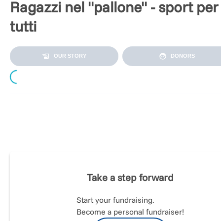
Ragazzi nel "pallone" - sport per
tutti
OUR STORY
DONORS
Loading...
La raccolta fondi organizzata dalla scuola Maria Ausiliatrice d
Genova si propone l’obiettivo di ripristinare la tensostruttura
della palestra.
Da oltre 40 anni
questo spazio ospita
quotidianamente le attività sportive, ludiche e ricreative dell
scuola, dell’Oratorio e della PGS Auxilium, diventando ogni
anno un
punto di incontro per oltre 3000 persone
.
Take a step forward
Start your fundraising.
Questa campagna ha un duplice scopo:
Become a personal fundraiser!