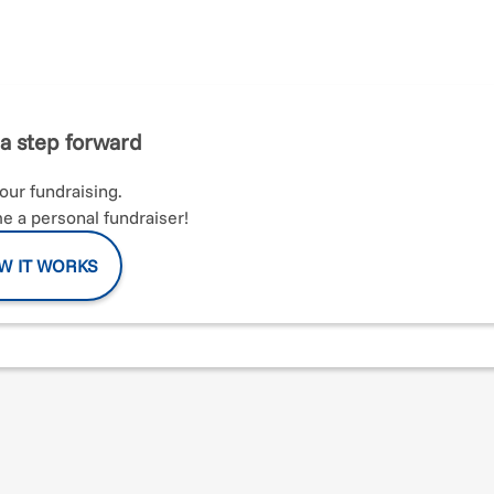
ontrano per coltivare, educare e prendersi cura della natura
io di comunità, di educazione ambientale e di inclusione sociale
ione di volontariato, impegnata nella prevenzione,
con dipendenze (alcol, droghe, gioco d’azzardo e new addiction)
bile.
a step forward
ato d’uso gratuito che ospita le nostre attività è di proprietà di
your fundraising.
 spazio, rischiamo di perdere un luogo prezioso di crescita,
 a personal fundraiser!
terreno o trovare soluzioni alternative, così da garantire la
W IT WORKS
no spazio verde aperto alla comunità.
ile a tutti
i sociali finalizzati al cambiamento di stile di vita
nità più sostenibile e consapevole