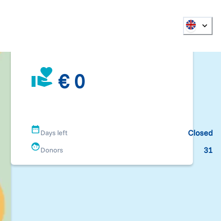
€ 0
Closed
Days left
31
Donors