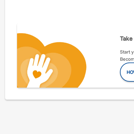
Proteggiamo il terreno dove volontari e cittadini si inc
Terra Libera è molto più di un’associazione: è uno spaz
Ogni anno sempre più persone si rivolgono all’associaz
sensibilizzazione, cura e riabilitazione delle persone 
impegnati nei percorsi di agricoltura biologica e sosteni
Take 
Oggi ci troviamo davanti a una sfida: il terreno, in comod
Start 
donatore che ha richiesto la restituzione. Senza questo
comunità e sostenibilità.
Become
Il nostro obiettivo è raccogliere fondi per acquistare il 
HO
continuità delle attività di Terra Libera e proteggere u
Perché donare
Salvaguardiamo uno spazio verde aperto e accessib
Continuiamo ad offrire spazi di cura, corsi e progett
Ogni donazione contribuisce a costruire una comu
Dona oggi e diventa custode di Terra Libera!