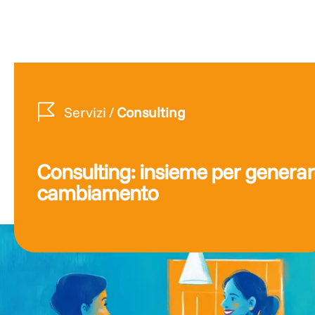
Servizi
/
Consulting
Consulting: insieme per genera
cambiamento