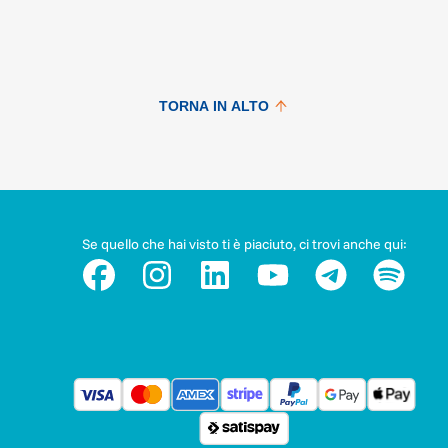
sufficiente a produrre verdura e frutta in quantità.
Basta poco per incoraggiarle, sosteniamole insieme!
TORNA IN ALTO
Ecco un esempio di cosa potete fare con una donazione:
· con 20 euro ci aiuti a fare una formazione sull’educazion
finanziaria per una donna imprenditrice;
Se quello che hai visto ti è piaciuto, ci trovi anche qui:
· con 30 euro ci aiuti a fare una visita di monitoraggio
dell’andamento di un’Attività Generatrice di Reddito femmini
· con 50 euro ci aiuti a fare una sensibilizzazione comunita
sul ruolo delle donne nell’imprenditoria e nel settore delle
energie rinnovabili;