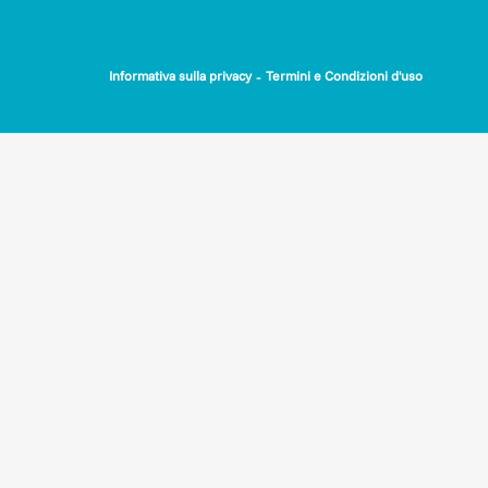
· con 70 euro aiuti una donna a sostenere i costi di
allacciamento ad una mini-centrale solare per finalità
produttive;
-
Informativa sulla privacy
Termini e Condizioni d'uso
· con 150 euro ci aiuti ad equipaggiare un’Attività
Generatrice di Reddito femminile con un kit di avviamento
fatto di materiali e strumentazione da lavoro.