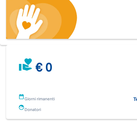
€ 0
T
Giorni rimanenti
Donatori