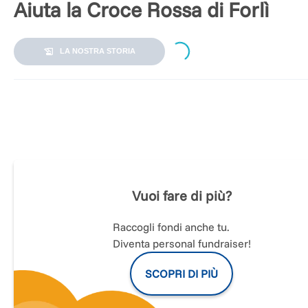
Aiuta la Croce Rossa di Forlì
Loading...
LA NOSTRA STORIA
Dona o raccogli fondi per aiutare la CRI di Forlì per
l'Emergenza alluvione in Emilia-Romagna
Il Comitato di Forlì della Croce Rossa Italiana fornisce
assistenza sanitaria
con l'ambulanza,
aiuta le persone che n
riescono ad uscire di casa
con il progetto di assistenza
Vuoi fare di più?
"
farmaco pronto
",
collabora con la Protezione Civile
nella
gestione di 2 centri
che accolgono gli sfollati di Forlì e dintio
e gestisce
l'approvigionamento e la distribuzione di viveri
e
Raccogli fondi anche tu.
beni di prima necessità per la popolazione forlivese.
Diventa personal fundraiser!
Fai la differenza: dona o attiva anche tu una raccolta per la
SCOPRI DI PIÙ
Croce Rossa di Forlì.
Grazie