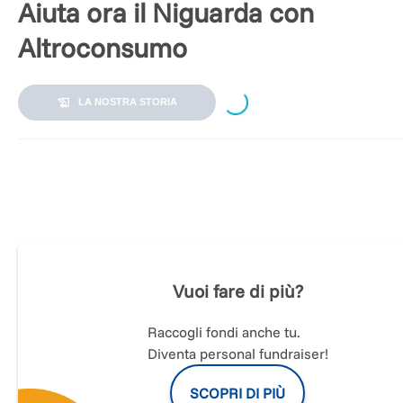
Aiuta ora il Niguarda con
Altroconsumo
Loading...
LA NOSTRA STORIA
In un momento molto delicato per tutta la nazione dovuto
all’emergenza Covid-19,
Altroconsumo si impegna, con un
gesto concreto, verso i professionisti del settore medico
ch
ogni giorno lottano al fine di superare questa crisi sanitaria.
Altroconsumo è al fianco dei cittadini da oltre 45 anni e ora l
Vuoi fare di più?
più che mai.
Abbiamo già devoluto 100.000€ all’ospedale
Niguarda
di Milano per l’acquisto di mascherine, tute e guan
necessari alla protezione di medici, infermieri e tutti gli altri
Raccogli fondi anche tu.
professionisti della salute che combattono ogni giorno per
Diventa personal fundraiser!
salvaguardare i cittadini italiani.
SCOPRI DI PIÙ
Torniamo a sorridere.
Fai anche tu la tua parte, dona ora
e