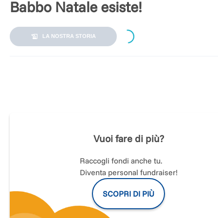
Babbo Natale esiste!
Loading...
LA NOSTRA STORIA
“Il più bello di tutti i regali intorno a qualsiasi albero di Natal
la presenza di una famiglia felice”
(Luz, 16 anni)
Con queste parole Luz ha chiuso la sua letterina a Babbo
Natale: una famiglia felice, è il suo desiderio più grande.
Vuoi fare di più?
Luz è una dei 20 bambini e adolescenti accolti dalla Casa de
Tuty, una casa famiglia per minori vittime di violenza e
abbandono che si trova nella periferia di Trujillo, a nord di
Raccogli fondi anche tu.
Lima, in Perù. La casa è il progetto principale del CAEF,
Diventa personal fundraiser!
(Centro de Atencion y Educacion a la Familia), una ONG
peruviana che dal 1997 opera al fianco dei minori in difficolt
SCOPRI DI PIÙ
La Compagnia del Perù nasce con lo scopo primario di
sostenere i progetti del Caef. (Per saperne si più sul nostro
lavoro in Perù http://www.compagniadelperu.org/compagni