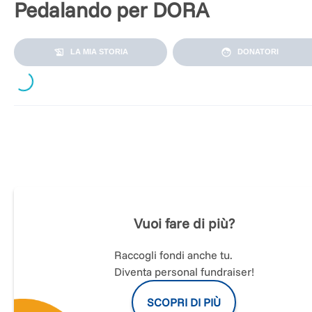
Pedalando per DORA
Loading...
LA MIA STORIA
DONATORI
Borraccia, amaca e ciabatte da mare...
E' così che io e Mary (la mia bicicletta) ci imbattiamo in
un'avventura solitaria verso l'ignoto. L’obiettivo è far conosc
Vuoi fare di più?
Dora e gli empori solidali in giro per L’Italia raccogliendo an
donazioni.
Raccogli fondi anche tu.
Chi è Dora?
Diventa personal fundraiser!
SCOPRI DI PIÙ
DORA è il primo emporio solidale di Reggio Emilia.