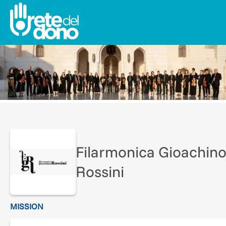
Filarmonica Gioachin
Rossini
MISSION