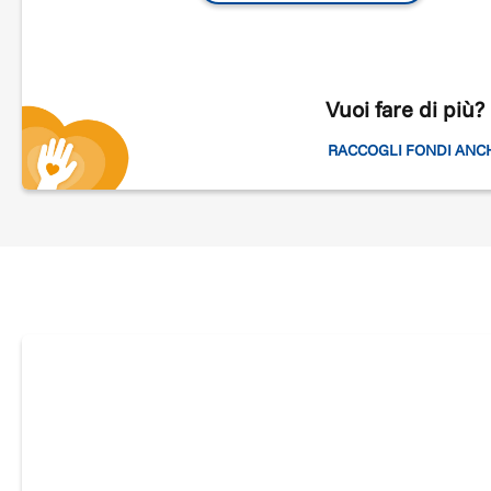
Accoglienza
Siamo un punto di riferimento per le famiglie che vivo
con i loro figli, l'esperienza di un ricovero in terapia
intensiva neonatale e neonatologia della fondazione
Vuoi fare di più?
IRCCS San Gerardo dei Tintori a Monza.
Sosteniamo l
presenza di una psicologa, che supporta i genitori,
RACCOGLI FONDI ANC
creando una relazione basata sul rispetto, ascolto ed
empatia.
Comprensione
Il ricovero in terapia intensiva neontale è un' esperien
unica solo chi l'ha vissuta è in grado di capirla a pieno. I
genitori-volontari dell'Associazione sono presenti in
reparto per
portare un pizzico di "normalità" e non
lasciare i genitori soli
. Organizzano attività per
coinvolgere i genitori al fine di facilitare la loro
permanenza in reparto e allo stesso tempo aiutarli ad
avere consapevolezza delle loro capacità genitoriali e