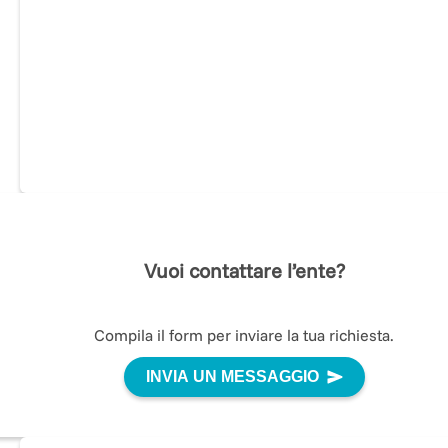
trovare le energie necessarie per poter supportare i l
piccolini nel lungo percorso di degenza e oltre.
Realizzano
raccolte fondi
per supportare e migliorare
l'assistenza e la cura dei neonati ricoverati.
Solidarietà
Condividiamo con la comunità
informazioni e buone
prassi per creare consapevolezza sulla prematurità
e il
monso della terapia intensiva neonatale, sosteniamo
progetti di formazione e aggiornamento
tecnico-
Vuoi contattare l’ente?
professionale del personale sanitario e di
implementazione delle strutture del reparto.
Compila il form per inviare la tua richiesta.
L' Associazione abbraccia la
filosofia del reparto della
INVIA UN MESSAGGIO
Family Centered Care
(Assistenza incentrata sulle
famiglie) e si impegna nell'essere accanto alla famiglia
del neonato. Il neonato in terapia intensiva ha un gran