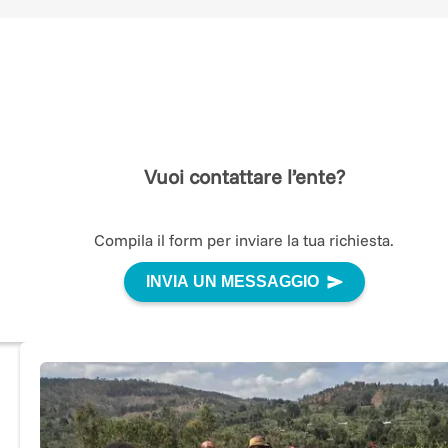
cooperative agricole. In Colombia con i campesinos per
rafforzamento delle filiere rurali agroalimentari. In
Libano a fianco delle famiglie martoriate dall’emergen
economica. In Romania per l’inclusione umana e
lavorativa di donne svantaggiate ed il supporto alla
popolazione ucraina recentemente colpita dalla guerra
Vuoi contattare l’ente?
Compila il form per inviare la tua richiesta.
INVIA UN MESSAGGIO