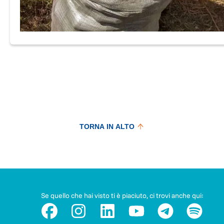
TORNA IN ALTO
Se quello che hai visto ti è piaciuto, ci trovi anche qui: