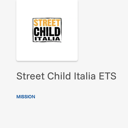
Street Child Italia ETS
MISSION
Street Child Italia è un'organizzazione non profit
na
L’obiettivo di Street Child è proteggere bambine e 