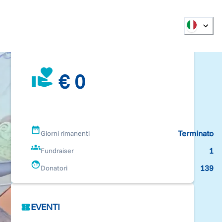
€ 0
Terminato
Giorni rimanenti
1
Fundraiser
139
Donatori
EVENTI