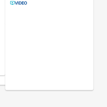
VIDEO
E!
Il