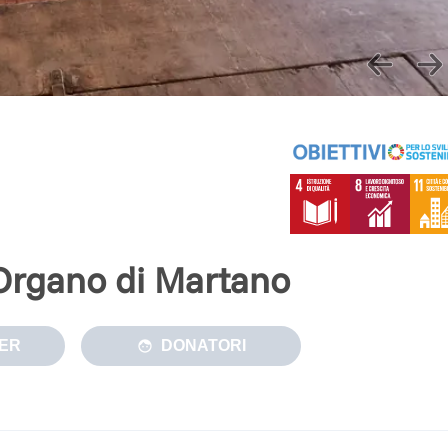
'Organo di Martano
ER
DONATORI