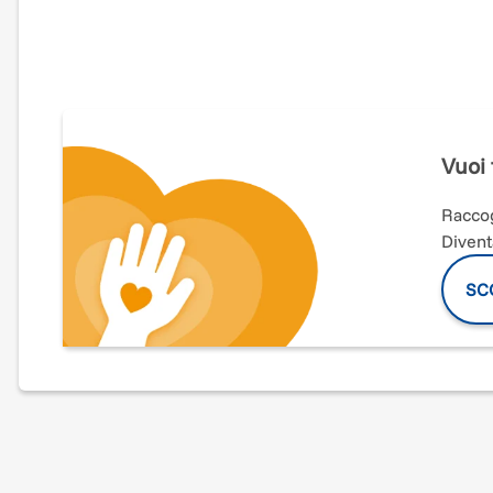
La
Chiesa dell'Immacolata di Martano (LE)
è dotata di 
del Settecento
- attribuibile alla nota bottega organari
urge un
intervento di restauro
completo.
Abbiamo
già attivato diversi canali di raccolta
dei fondi
metà degli incassi del nostro N&B Mareterra Festival 202
Vuoi 
ma
ora
abbiamo bisogno di te
per raggiungere la copert
tuo compito da
sostenitore
è
quello di
coinvolgere altre
20 persone
chiedendo loro
Raccog
una volta raccolti i
100 euro
, non dovrai far altro che
ve
Divent
(tramite carta di credito, PayPal, bonifico bancario o Sat
SCO
Dal nostro sito (
https://www.aremu.info/blog
) potrai s
e reinviarci via mail (
aremu.contatti@gmail.com
) il
mod
delle 20 persone coinvolte
(che vorremmo ringraziare 
Contiamo di trovare
100 sostenitori come te
in modo d
l'
obiettivo di 10.000 euro
. Abbiamo
tre mesi
di tempo,
al 31 gennaio 2022
. TUTTI INSIEME POSSIAMO RIUSCI