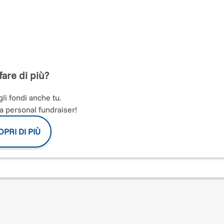
un prezioso
organo a canne
a dei
Kyrcher
- per il quale
 necessari (2x1000,
1, richiesta contributo C.E.I.),
fare di più?
ura completa dei costi preventivati.
PARTECIPARE È SEMPLIC
un
contributo di 5 euro
;
li fondi anche tu.
rsarli su questa piattaforma
a personal fundraiser!
ispay).
PRI DI PIÙ
caricare, compilare
ulo
con i nominativi
ad una ad una).
a poter raggiungere
dall’1 novembre 2021
RCI!