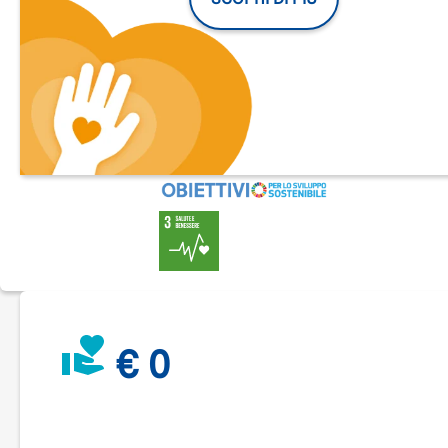
Una serata speciale che si tinge di rosa e rappresenta il pri
passo di una importante iniziativa a sostegno del benessere
salvaguardia della salute delle donne in Sardegna.
In questa occasione è stata lanciata la raccolta fondi per
raggiunger l'ambizioso obiettivo, l’acquisto del Mammomat
Revelation, che ha un costo pari a 168.000 euro.
Lanciato nel 2018 dalla Siemens, il mammografo in questio
vanta il più ampio angolo di acquisizione sul mercato ed un
elevato numero di proiezioni che garantiscono un'altissima
qualità diagnostica, bassissime radiazioni ionizzanti ed eleva
comfort per la donna.
L’acquisto del macchinario, che andrà ad integrare la dotazi
esistente, aiuterà l’Ospedale Businco a ridurre sensibilmente
tempi di attesa per questo esame che continua a
rappresentare lo strumento più efficace per la diagnosi
precoce del tumore al seno.
€ 0