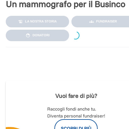
Un mammografo per il Businco
LA NOSTRA STORIA
FUNDRAISER
Loading...
DONATORI
Palazzo Doglio, Summer Mode e Sinergia Femminile si
uniscono per supportare l’ospedale Businco di Cagliari con
un’importante raccolta fondi destinata a finanziare l’acquisto
un mammografo di ultimissima generazione
Vuoi fare di più?
Prende il via mercoledì 30 Settembre 2020, dalle 18.30,
presso la Corte Doglio l’importante raccolta fondi, organizza
da Palazzo Doglio e Summer Mode con il supporto di Sinerg
Raccogli fondi anche tu.
Femminile, a supporto dell’Ospedale Oncologico Businco di
Diventa personal fundraiser!
Cagliari, destinata a finanziare l’acquisto di un mammografo 
ultimissima generazione.
SCOPRI DI PIÙ