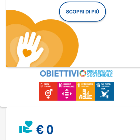
Gli ultimi anni delle superiori, l’Università o le prime
SCOPRI DI PIÙ
esperienze lavorative sono per molte donne un momento di
scoperta e costruzione dell’identità adulta e comprendono
esperienze e relazioni, che hanno un forte impatto.
Il Centro antiviolenza può essere percepito nel senso comu
come esclusivamente proprio di donne con situazioni di
violenza molto grave o con situazioni familiari complesse, c
prevedano anche figli/e, ma il fenomeno della violenza cont
le donne colpisce donne e ragazze anche molto giovani, per
cui è centrale offrire loro uno
spazio dedicato
, anche a livell
comunicativo e di diffusione delle informazioni, che possa fa
sentire accolte.
Sostenere lo sportello antiviolenza per giovani donne signifi
garantire loro uno spazio sicuro a cui potersi rivolgere
all’interno del Centro antiviolenza, anche prima che la loro
situazione diventi un caso conclamato ed emergenziale di
€ 0
violenza.
Con la raccolta fondi puoi contribuire a sostenere: