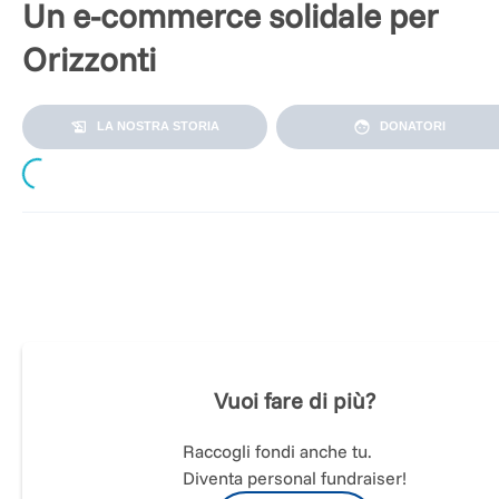
Un e-commerce solidale per
Orizzonti
LA NOSTRA STORIA
DONATORI
Loading...
Orizzontinternazionali
è un portale di informazione e di
approfondimento di politica estera con un focus su Asia e
Africa.
Dal 2012 lavoriamo per sensibilizzare e informare riguardo
alle sfide che si trovano ad affrontare l’Africa e l’Asia, i due
Vuoi fare di più?
continenti più in crescita di questo secolo.
Il nostro progetto ha già mosso i primi passi ma ora, per
crescere, ha bisogno di un aiuto concreto. Oltre alle consue
Raccogli fondi anche tu.
attività (rassegna stampa settimanale, dossier di
Diventa personal fundraiser!
approfondimento, conferenze, interviste, …) vogliamo aprir