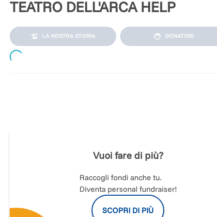
TEATRO DELL'ARCA HELP
LA NOSTRA STORIA
DONATORI
Loading...
Il
Teatro dell'Arca
, questo piccolo teatro dentro le mura del
carcere, all'inizio dell'estate ha subito una infiltrazione che 
danneggiato parte delle strutture e l'impianto elettrico della
sala.
Siamo dovuti intervenire con tempestività al fine di rimuove
Vuoi fare di più?
la causa dei danni e ripristinare quanto deteriorato, perché t
situazione avrebbe potuto compromettere l'avvio della
prossima stagione teatrale (seconda Rassegna di musica e
Raccogli fondi anche tu.
teatro civile) ed il nostro prossimo spettacolo interpretato da
Diventa personal fundraiser!
detenuti (aprile 2020).
SCOPRI DI PIÙ
Abbiamo appena avviato i lavori di ripristino, ma purtroppo 