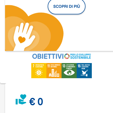
all'interno di questa cornice i movimenti ambientalisti d'Eur
SCOPRI DI PIÙ
hanno organizzato per il 6 novembre il
"Global Day of Action 
Climate Justice"
, una giornata di iniziative e attività per porta
all'attenzione dei delegati della Cop il punto di vista della
società civile
sulla questione dei cambiamenti climatici.
Da Torino partirà una piccola ma rappresentativa delegazion
composta di
15 giovani under 35
per prendere parte a ques
importante evento storico, poichè dalle decisioni e dagli
impegni presi in questa sede dipenderanno le sorti non solo
del nostro pianeta, ma soprattutto della specie umana.
Nell’organizzare questo viaggio ci siamo scontrati con una
delle grandi contraddizioni del nostro tempo; il mezzo di
trasporto più ecologico in termini di emissioni e quindi
preferibile per il viaggio fino a Glasgow sarebbe il
treno
,
mentre l’aereo risulta essere in assoluto il più inquinante
(come confermato dai dati ’EEA - Agenzia Europea
dell’Ambiente).
Il viaggio su rotaia prevederebbe un costo
quadruplo
rispett
al trasporto aereo, rendendo di fatto inacessibile a dei giova
€ 0
studenti la partecipazione alle iniziative di Glasgow:
interrogandoci su come fare per affrontare questa sfida ci
siamo trovati a scegliere se adattarci a queste condizioni,