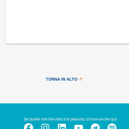
L’alternativa è possibile, se siamo in tanti a volerla.
Parti con noi verso Glasgow!
Sostieni il viaggio verso la giustizia ambientale!
TORNA IN ALTO
Se quello che hai visto ti è piaciuto, ci trovi anche qui: