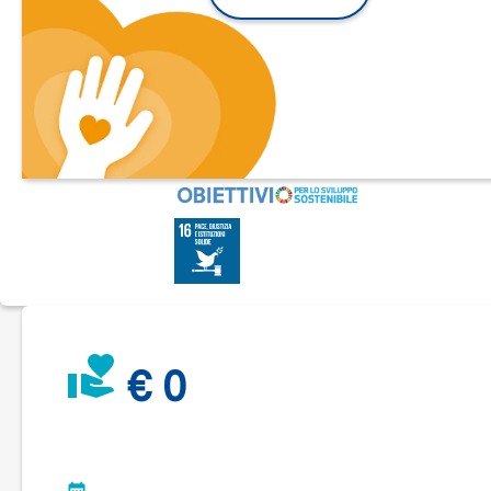
di rimesse a norma.
Per sostenere l'iniziativa l'
Associazione ed Orchestra Ars
Armonica
si è fatta promotrice di una raccolta fondi dedicata
alla ristrutturazione del Teatro Greppi di Bergamo.
Ars Armonica è un’Associazione di Promoziona Sociale, sen
scopo di lucro, riconosciuta a livello regionale e nazionale;
opera da 12 anni organizzando e promuovendo eventi di
prestigio, a sostegno dell’arte e della musica,con fini formati
di bene sociale e solidale.
Il restauro del Teatro Greppi
è un obiettivo importante propr
per il ruolo particolare di formazione e di diffusione della
cultura che potrà continuare ad avere nella comunità dell'int
città di Bergamo.
Il primo step di questa raccolta fondi prevede la
ristrutturazione del
palcoscenico,
per la fornitura e posa di 
€ 0
pavimento in parquet con trattamento idoneo per il teatro, p
la cifra di
€ 10.000.
Aiutateci a riportare questo luogo allo splendore iniziale
perché continui ad ospitare musica, formazione, educazione
cultura!