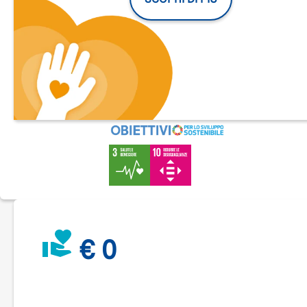
allargare la partecipazione al progetto
– Monitoraggio e sostegno educativo-psicologico degli atleti
con disabilità
– Eventi extra sportivi di socializzazione
Perché la tua donazione è importante?
– consentirà a sempre più persone con disabilità di allenarsi
con continuità, vincendo la sedentarietà e migliorando le
proprie condizione di salute psicofisica
– permetterà ai beneficiari del RunChallenge di vivere
un'esperienza indimenticabile: la partecipazione alla Milano
City Marathon
– favorirà l'integrazione sociale e aiuterà i beneficiari coinvol
combattere l'isolamento sociale
– favorirà l'inclusione lavorativa, aiutandoci ad includere
persone con disabilità all'interno dello staff di progetto, in
qualità di istruttori sportivi
€ 0
ll progetto RunChallenge è nato nel 2016 ed è promosso da
PlayMore!. Ad oggi è attivo a Milano in altre 4 città: Verona,
Cagliari, Bologna e Palermo, grazie al sostegno di svariate
organizzazioni partner di progetto: Azalea Cooperativa Social
Atlha Onlus; GS Bresso4; Dosso Verde; Fondazione per lo