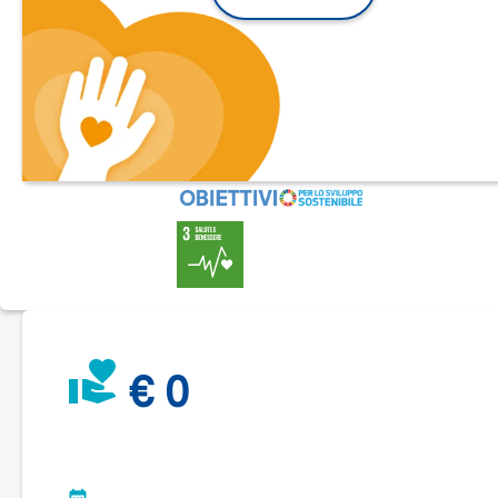
dall’isolamento post lockdown, per socializzare con altri
coetanei, per coltivare valori come rispetto, solidarietà, per
allenare la forza e la determinazione fondamentali per
affrontare le sfide, sul campo e nella vita.
Insieme agli amici della
FIPPS
abbiamo un sogno e speriam
di avervi al nostro fianco per poterlo realizzare.
Portare 4 de
ragazzi presenti a “Mio Figlio ha una 4 Ruote” al raduno dell
Nazionale Italiana Powerchair Football che si terrà sempre a
Lignano Sabbiadoro dal 21 al 23 ottobre.
Sarà per loro un weekend emozionante in cui potranno
incontrare e conoscere gli Azzurri di ritorno dalla EPFA Cup 
Ginevra.
E al termine del raduno azzurro diventeranno gli
ambasciatori di questo sport nelle loro scuole.
Col tuo contributo regaleremo questo piccolo grande sogno
Azzurro ai nostri piccoli atleti.
€ 0
#PowerchairFootball
Dona anche tu....ora!