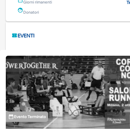
T
Giorni rimanenti
Donatori
EVENTI
Evento Terminato