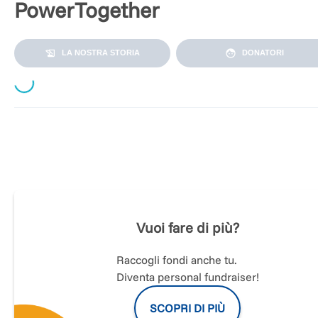
PowerTogether
LA NOSTRA STORIA
DONATORI
Loading...
Quest’anno a Lignano in occasione della 14a edizione di M
i nostri Bimbi hanno incontrato lo sport e hanno scoperto
l’opportunità di praticare i
PowerChair Sport
.
Grazie al team della
FIPPS
(Federazione Italiana Paralimpica
Powerchair Sports) infatti i nostri ragazzi hanno appreso reg
Vuoi fare di più?
e tecniche del
PowerChair Football e Hockey
, si sono allenat
con tecnici specializzati e poi sfidati in vere e proprie partite.
Raccogli fondi anche tu.
L’esperienza è stata talmente bella ed emozionante che non
Diventa personal fundraiser!
può essere interrotta.
Lo sport per questi ragazzi è l’occasione per uscire
SCOPRI DI PIÙ