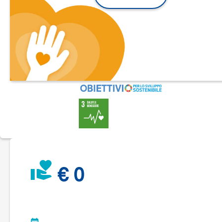
Grazie di cuore per ogni gesto, piccolo o grande, che ci
aiuterà a costruire un futuro più giusto, aperto e
accogliente.
€ 0