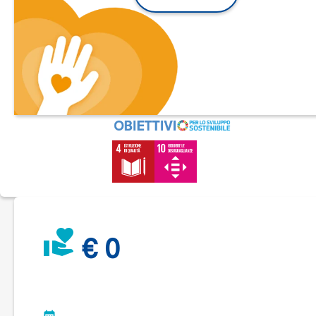
Ogni primavera, da più di 20 anni,
Librinfesta trasforma la cit
in un festival di immaginazione e parole
, coinvolgendo tutte 
scuole del territorio, accogliendo autori e autrici da tutta Itali
e facendo incontrare più di 2500 giovani lettori con i libri, i
sogni e il futuro.
Lo facciamo con passione, con cura. E lo facciamo
insieme
:
con chi partecipa, con chi ospita, con chi racconta.
Librinfesta esiste perché tante persone ci credono, e ci
mettono il cuore.
Negli anni sono passati da qui Bruno Tognolini, Dacia Marain
Adrian Fartade, Neri Marcoré, Nicolai Lilin, Enrico Galiano e
€ 0
tanti altri. Ma i veri protagonisti restano loro: i ragazzi e le
ragazze che scoprono un nuovo modo di guardare il mondo.
E ogni anno, vogliamo continuare a regalare a qualcuno di lo
un momento che non dimenticherà
.