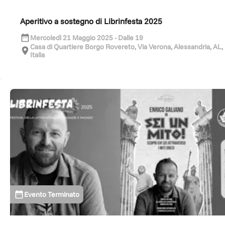
Ogni contributo è una scintilla di immaginazione. Ogni
donazione è un pezzo di questa storia.
Aperitivo a sostegno di Librinfesta 2025
Facciamola crescere insieme.
Mercoledì 21 Maggio 2025 - Dalle 19
Casa di Quartiere Borgo Rovereto, Via Verona, Alessandria, AL,
Italia
🎁
Dona ora e fai parte anche tu della magia di Librinfesta.
Evento Terminato