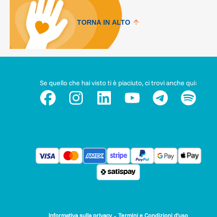
TORNA IN ALTO
Se quello che hai visto ti è piaciuto, ci trovi anche qui:
-
Informativa sulla privacy
Termini e Condizioni d'uso