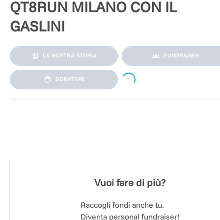
QT8RUN MILANO CON IL
GASLINI
LA NOSTRA STORIA
FUNDRAISER
Loading...
DONATORI
Siamo il Qt8 Run Milano un gruppo sportivo che corre per
passione e per star bene. Non siamo molti , non siamo ricchi
ma abbiamo un cuore grande. Quest'anno abbiamo deciso d
partecipare alla Milano Marathon per contribuire al progetto
dell'Ospedale Gaslini . Daniele il nostro capitano , Claudia
,Olmo e Andrea saranno i nostri alfieri
Vuoi fare di più?
Raccogli fondi anche tu.
Diventa personal fundraiser!