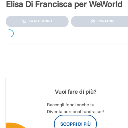
Elisa Di Francisca per WeWorld
LA MIA STORIA
DONATORI
ding...
Corro per accendere i riflettori sul contrasto alla violenza
contro le donne e per sostenere i progetti di WeWorld
Vuoi fare di più?
Raccogli fondi anche tu.
Diventa personal fundraiser!
SCOPRI DI PIÙ