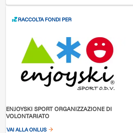
insieme. Arrivare a Santiago sarà un traguardo importante, ma il ver
valore sarà tutto ciò che accadrà lungo la strada. In questo cammino
nessun passo sarà davvero solo. può cominciare oggi insieme.
RACCOLTA FONDI PER
Grazie davvero a chi sceglierà di credere in questo sogno.
Fabrizio
ENJOYSKI SPORT ORGANIZZAZIONE DI
VOLONTARIATO
VAI ALLA ONLUS