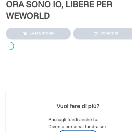
ORA SONO IO, LIBERE PER
WEWORLD
Loading...
LA MIA STORIA
DONATORI
La mia Marathon per la libertà delle donne. Unisciti a me e
dona per supportare i progetti di WeWorld per il contrasto al
violenza di genere
Vuoi fare di più?
Raccogli fondi anche tu.
Diventa personal fundraiser!