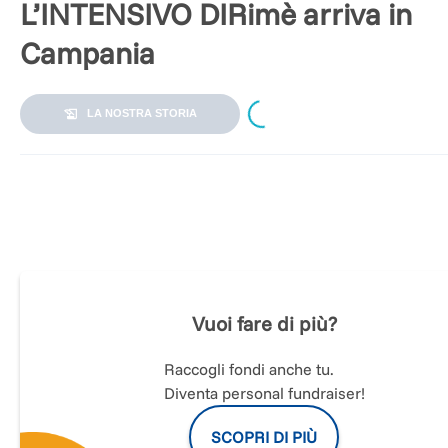
L’INTENSIVO DIRimè arriva in
Campania
Loading...
LA NOSTRA STORIA
#METTITIINGIOCODIVERSAMENTE
Siamo arrivati alla
4° Edizione
partendo dal Piemonte nel 20
per poi passare all'Abruzzo nel 2021 e alle Marche nel 2022.
Quest’anno proseguiamo verso sud approdando in
Campani
Vuoi fare di più?
#mettitiingiocodiversamente
per permettere a una famiglia
con figliǝ autisticǝ di accedere a un percorso terapeutico
Raccogli fondi anche tu.
intensivo gratuito seguendo il modello DIRFloortime.
Diventa personal fundraiser!
Non solo una settimana di terapia!
Un INTERO percorso di accompagnamento che dura più di 1
SCOPRI DI PIÙ