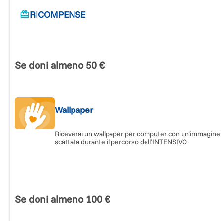
Quest'anno il progetto INTENSIVO si svolgerà nella zona di
RICOMPENSE
Benevento, in Campania, con il supporto e la collaborazione
del Comune di Benevento, dei servizi socio-sanitari del
territorio e della cooperativa sociale Bartololongo Onlus.
Se doni almeno 50 €
Fai la differenza!
Sostieni il progetto INTENSIVO DIRimè e permetti a quattro
Wallpaper
famiglie di vivere un'intensa esperienza affettiva e di crescit
con
ǝ
propri bambin
ǝ
.
Riceverai un wallpaper per computer con un’immagine
scattata durante il percorso dell’INTENSIVO
Se doni almeno 100 €