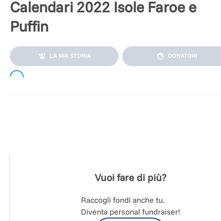
Calendari 2022 Isole Faroe e
Puffin
LA MIA STORIA
DONATORI
Loading...
Mentre lavoravo al pc le fotografie del mio recente viaggio a
Isole Faroe, dentro di me cresceva la voglia di usarle per
qualcosa di utile, mettendo così la mia passione per la
fotografia al servizio di una buona causa. Ed immediatament
ho pensato alla Fondazione AIRC per la ricerca sul cancro.
Vuoi fare di più?
Mai come in questo periodo infatti sappiamo quanto sia
importante la ricerca e sappiamo che tutti, direttamente o
indirettamente, potremmo vivere situazioni che solo grazie a
Raccogli fondi anche tu.
ricerca possono essere affrontate e superate positivamente
Diventa personal fundraiser!